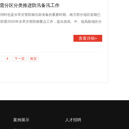
 需分区分类推进防汛备汛工作
，同时也是水旱灾害防御汛前准备的重要时期。南方部分地区前期已
部署2020年水旱灾害防御重点工作，提出按高、中、低风险地区分
查看详细+
3
4
下一页
尾页
案例展示
人才招聘