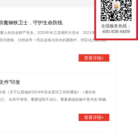
洪魔钢铁卫士，守护生命防线
全国服务热线：
400-838-6609
人的生命财产安全。2020年长江流域特大洪水、2021年河
们：防汛抢险，分秒必争！而在这场与洪水的赛跑中，悍莎动力防汛抢
查看详细+
文件”印发
厅印发《关于认真做好2024年安全度汛工作的通知》（湘水发
不伤亡、水库不垮坝、重要堤防不决口、重要基础设施不受冲击”和确
查看详细+