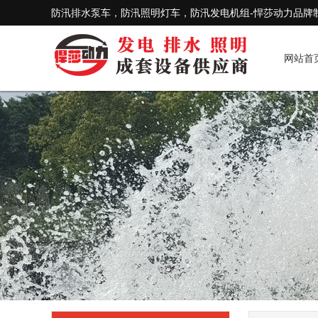
防汛排水泵车，防汛照明灯车，防汛发电机组-悍莎动力品牌
网站首