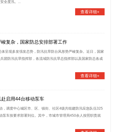
全度汛。...
查看详细+
严峻复杂，国家防总安排部署工作
件总体呈现多发强发态势，防汛抗旱防台风形势严峻复杂。近日，国家
设兵团防汛抗旱指挥部，各流域防汛抗旱总指挥部以及国家防总各成
查看详细+
赴启用44台移动泵车
动，调度中心城区市、区、镇街、社区4级共组建防汛应急队伍325
台移动泵车按要求部署到位。其中，市城市管理局450余人按照职责就