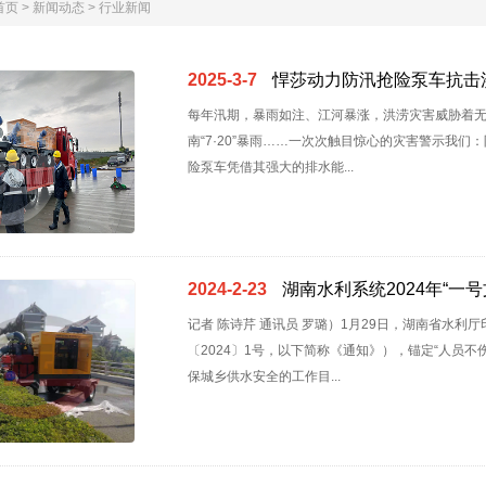
首页
>
新闻动态
>
行业新闻
2025-3-7
悍莎动力防汛抢险泵车抗击
每年汛期，暴雨如注、江河暴涨，洪涝灾害威胁着无数
南“7·20”暴雨……一次次触目惊心的灾害警示我
险泵车凭借其强大的排水能...
2024-2-23
湖南水利系统2024年“一号
记者 陈诗芹 通讯员 罗璐）1月29日，湖南省水利
〔2024〕1号，以下简称《通知》），锚定“人员
保城乡供水安全的工作目...