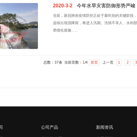
2020-3-2
今年水旱灾害防御形势严峻
当前，新冠肺炎疫情防控正处于最吃劲的关键阶段
连续出现强降雨，将进入汛期。汛情不等人，水利部
类细化措施，...
总数：37条 当前页数：
1
/4
首页
上一页
1
2
司
公司产品
新闻资讯