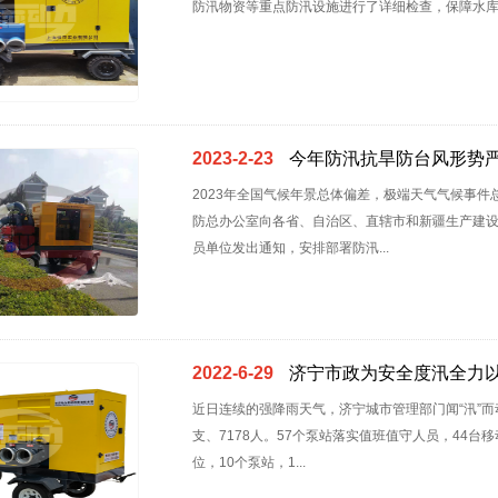
防汛物资等重点防汛设施进行了详细检查，保障水库安
2023-2-23
今年防汛抗旱防台风形势
2023年全国气候年景总体偏差，极端天气气候事
防总办公室向各省、自治区、直辖市和新疆生产建
员单位发出通知，安排部署防汛...
2022-6-29
济宁市政为安全度汛全力以
近日连续的强降雨天气，济宁城市管理部门闻“汛”而
支、7178人。57个泵站落实值班值守人员，44
位，10个泵站，1...